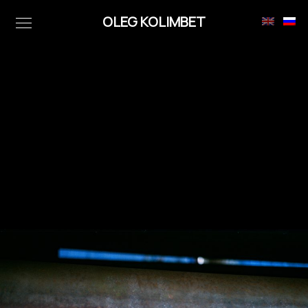
OLEG KOLIMBET