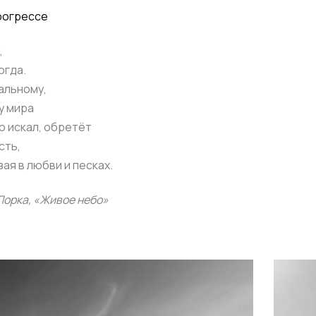
прогрессе
,
огда.
чальному,
у мира
то искал, обретёт
сть,
зая в любви и песках.
Лорка, «Живое небо»