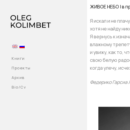
ЖИВОЕ НЕБО
| в 
Я искал и не плачу
хотя не найду ник
Я вернусь к изна
влажному трепет
и увижу, как то, ч
Книги
свою белую радо
когда улечу, исче
Проекты
Архив
Федерико Гарсиа 
Bio/Cv