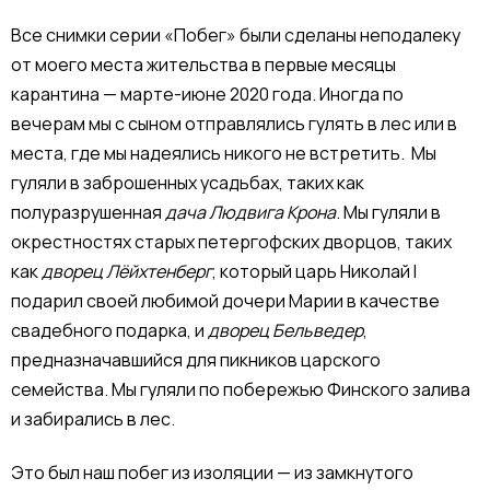
Все снимки серии «Побег» были сделаны неподалеку
от моего места жительства в первые месяцы
карантина — марте-июне 2020 года. Иногда по
вечерам мы с сыном отправлялись гулять в лес или в
места, где мы надеялись никого не встретить. Мы
гуляли в заброшенных усадьбах, таких как
полуразрушенная
дача Людвига Крона
. Мы гуляли в
окрестностях старых петергофских дворцов, таких
как
дворец Лёйхтенберг
, который царь Николай I
подарил своей любимой дочери Марии в качестве
свадебного подарка, и
дворец Бельведер
,
предназначавшийся для пикников царского
семейства. Мы гуляли по побережью Финского залива
и забирались в лес.
Это был наш побег из изоляции — из замкнутого